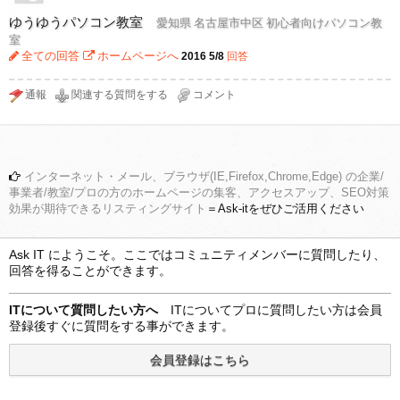
ゆうゆうパソコン教室
愛知県 名古屋市中区 初心者向けパソコン教
室
全ての回答
ホームページへ
2016 5/8
回答
インターネット・メール、ブラウザ(IE,Firefox,Chrome,Edge) の企業/
事業者/教室/プロの方のホームページの集客、アクセスアップ、SEO対策
効果が期待できるリスティングサイト
＝Ask-itをぜひご活用ください
Ask IT にようこそ。ここではコミュニティメンバーに質問したり、
回答を得ることができます。
ITについて質問したい方へ
ITについてプロに質問したい方は会員
登録後すぐに質問をする事ができます。