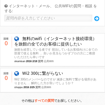
インターネット・メール、 公共WIFIの質問・相談 を
する:
無料のwifi（インターネット接続環境）
回答
0
を旅館の全てのお客様に提供したい
旅館を経営している者です 宿泊しているお客様向けに全ての
部屋で使える無料 ... 良いか見当もつかずプロの方にご教授
いただけたら幸いです
okamisan
2016 2/18
質問
公共Wifi
Wi2 300に繋がらない
回答
0
Wi2 300のメンバーなのですが 滅多に無料で繋がる場所があ
りません ... 解約した方が良いでしょうか？
shoppu
2016 2/25
質問
公共Wifi
その他は
すべての質問
でお探しください。