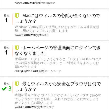
hop24
2016 2/28
質問
Wordpress
Macにはウィルスの心配が全くないので
回答
1
しょうか？
Windows Vistaを長らく使用していますがウィルス被害が頻
繁 ... 思います よろしくお願いします
sakura
2016 2/28
質問
MAC
ホームページの管理画面にログインでき
回答
1
なくなりました
管理画面にログインしようとすると 「ログイン画面へのアク
セス制限が実施されています」と ... 対処方法をよろしくお
願いいたします
alskdjlkaj
2016 2/28
質問
ホームページ
最もウィルスから安全なブラウザは何で
回答
3
しょうか？
表題の通りですが ウィルスにかかりにくいブラウザはあるの
でしょうか？それとも結 ... 入れておかないとだめでしょう
か？よろしくお願いします
yoshiko
2016 2/27
質問
ブラウザ