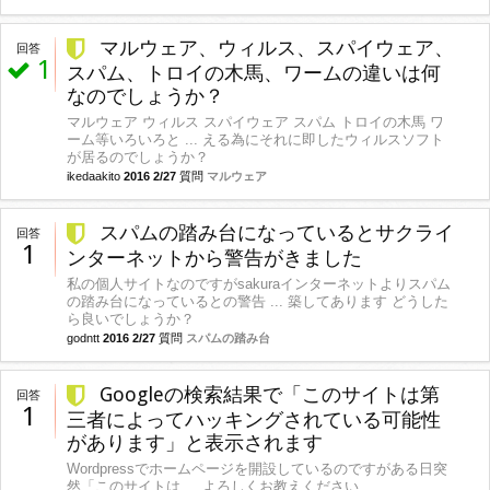
マルウェア、ウィルス、スパイウェア、
回答
1
スパム、トロイの木馬、ワームの違いは何
なのでしょうか？
マルウェア ウィルス スパイウェア スパム トロイの木馬 ワ
ーム等いろいろと ... える為にそれに即したウィルスソフト
が居るのでしょうか？
ikedaakito
2016 2/27
質問
マルウェア
スパムの踏み台になっているとサクライ
回答
1
ンターネットから警告がきました
私の個人サイトなのですがsakuraインターネットよりスパム
の踏み台になっているとの警告 ... 築してあります どうした
ら良いでしょうか？
godntt
2016 2/27
質問
スパムの踏み台
Googleの検索結果で「このサイトは第
回答
1
三者によってハッキングされている可能性
があります」と表示されます
Wordpressでホームページを開設しているのですがある日突
然「このサイトは ... よろしくお教えください