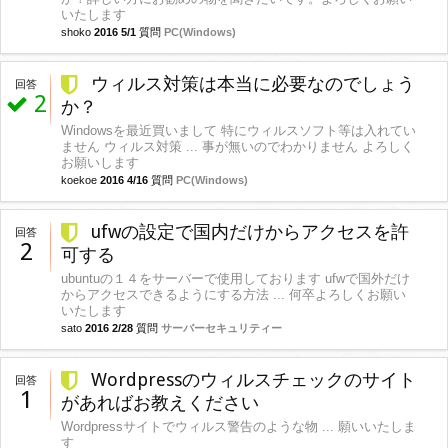
いたします
shoko
2016 5/1
質問
PC(Windows)
ウィルス対策は本当に必要なのでしょう
回答
2
か？
Windowsを最近買いまして 特にウィルスソフト等は入れてい
ません ウィルス対策 ... 事が無いのでわかりません よろしく
お願いします
koekoe
2016 4/16
質問
PC(Windows)
ufwの設定で国内だけからアクセスを許
回答
2
可する
ubuntuの１４をサーバーで使用しております ufwで国外だけ
からアクセスできるようにする方法 ... 何卒よろしくお願い
いたします
sato
2016 2/28
質問
サーバーセキュリティー
Wordpressのウィルスチェックのサイト
回答
1
があればお教えください
Wordpressサイトでウィルス警告のような物 ... 願いいたしま
す