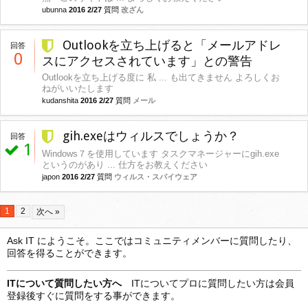
ubunna
2016 2/27
質問
改ざん
Outlookを立ち上げると「メールアドレ
回答
0
スにアクセスされています」との警告
Outlookを立ち上げる度に 私 ... も出てきません よろしくお
ねがいいたします
kudanshita
2016 2/27
質問
メール
gih.exeはウィルスでしょうか？
回答
1
Windows７を使用しています タスクマネージャーにgih.exe
というのがあり ... 仕方をお教えください
japon
2016 2/27
質問
ウィルス・スパイウェア
1
2
次へ »
Ask IT にようこそ。ここではコミュニティメンバーに質問したり、
回答を得ることができます。
ITについて質問したい方へ
ITについてプロに質問したい方は会員
登録後すぐに質問をする事ができます。