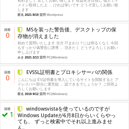
初めまして 宜しくお願い致します 収益化を目指し 個人でド
メイン取得した上 ... ければ幸いです どうぞ宜しくお願い致
します
匿名
2021 8/19
質問
Wordpress
MSを装った警告後、デスクトップの保
回答
0
存物が消えました
初めて質問いたします 当方 ITまわり？には明るくなく 今回
もすっかり偽警告に誘導 ... 頂きたく どうぞよろしくお願い
申し上げます
みき
2021 2/13
質問
PC(Windows)
EVSSL証明書とプロキシサーバの関係
回答
0
こんにちは EV証明書を導入しているサイトを閲覧すると ア
ドレスバー部分に運営組 ... 認できるでしょうか？ ご回答よ
ろしくお願いします
匿名
2018 9/12
質問
PC(Windows)
windowsvistaを使っているのですが
回答
1
Windows Updateが6月8日からいくらやっ
ても、 ずっと検索中でそれ以上進みませ
ん。