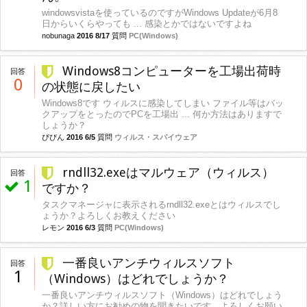
windowsvistaを使っているのですがWindows Updateが6月8
日からいくらやっても ... 感染とかではないですよね
nobunaga
2016 8/17
質問
PC(Windows)
Windows8コンピューターを工場出荷時
回答
0
の状態に戻したい
Windows8です ウィルスに感染してしまい ファイル等はバッ
クアップをとったのでPCを工場出 ... 何か方法はありますで
しょうか？
ぴぴん
2016 6/5
質問
ウィルス・スパイウェア
rndll32.exeはマルウェア（ウィルス）
回答
1
ですか？
タスクマネージャに表示されるrndll32.exeとはウィルスでし
ょうか？よろしくお教えください
レモン
2016 6/3
質問
PC(Windows)
一番良いアンチウィルスソフト
回答
1
（Windows）はどれでしょうか？
一番良いアンチウィルスソフト（Windows）はどれでしょう
か？詳しい方にお勧めの物を聞きたいです。よろしくお願い