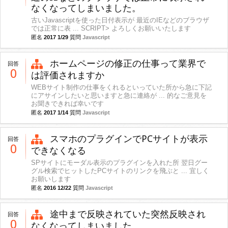
なくなってしまいました。
古いJavascriptを使った日付表示が 最近のIEなどのブラウザ
では正常に表 ... SCRIPT> よろしくお願いいたします
匿名
2017 1/29
質問
Javascript
ホームページの修正の仕事って業界で
回答
0
は評価されますか
WEBサイト制作の仕事をくれるといっていた所から急に下記
にアサインしたいと思いますと急に連絡が ... 的なご意見を
お聞きできれば幸いです
匿名
2017 1/14
質問
Javascript
スマホのプラグインでPCサイトが表示
回答
0
できなくなる
SPサイトにモーダル表示のプラグインを入れた所 翌日グー
グル検索でヒットしたPCサイトのリンクを飛ぶと ... 宜しく
お願いします
匿名
2016 12/22
質問
Javascript
途中まで反映されていた突然反映され
回答
0
なくなってしまいました。