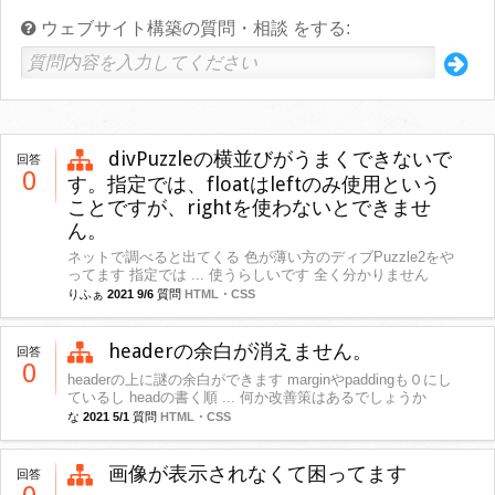
ウェブサイト構築の質問・相談 をする:
divPuzzleの横並びがうまくできないで
回答
0
す。指定では、floatはleftのみ使用という
ことですが、rightを使わないとできませ
ん。
ネットで調べると出てくる 色が薄い方のディブPuzzle2をや
ってます 指定では ... 使うらしいです 全く分かりません
りふぁ
2021 9/6
質問
HTML・CSS
headerの余白が消えません。
回答
0
headerの上に謎の余白ができます marginやpaddingも０にし
ているし headの書く順 ... 何か改善策はあるでしょうか
な
2021 5/1
質問
HTML・CSS
画像が表示されなくて困ってます
回答