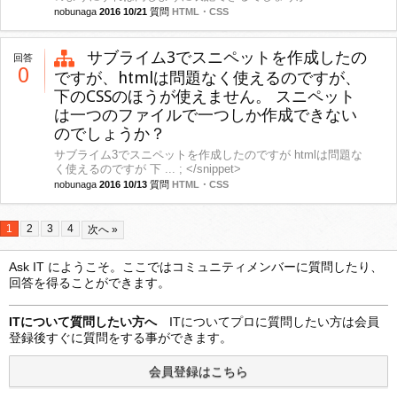
nobunaga
2016 10/21
質問
HTML・CSS
サブライム3でスニペットを作成したの
回答
0
ですが、htmlは問題なく使えるのですが、
下のCSSのほうが使えません。 スニペット
は一つのファイルで一つしか作成できない
のでしょうか？
サブライム3でスニペットを作成したのですが htmlは問題な
く使えるのですが 下 ... ; </snippet>
nobunaga
2016 10/13
質問
HTML・CSS
1
2
3
4
次へ »
Ask IT にようこそ。ここではコミュニティメンバーに質問したり、
回答を得ることができます。
ITについて質問したい方へ
ITについてプロに質問したい方は会員
登録後すぐに質問をする事ができます。