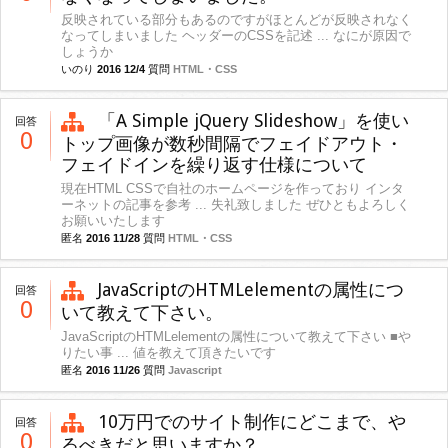
反映されている部分もあるのですがほとんどが反映されなく
なってしまいました ヘッダーのCSSを記述 ... なにが原因で
しょうか
いのり
2016 12/4
質問
HTML・CSS
「A Simple jQuery Slideshow」を使い
回答
0
トップ画像が数秒間隔でフェイドアウト・
フェイドインを繰り返す仕様について
現在HTML CSSで自社のホームページを作っており インタ
ーネットの記事を参考 ... 失礼致しました ぜひともよろしく
お願いいたします
匿名
2016 11/28
質問
HTML・CSS
JavaScriptのHTMLelementの属性につ
回答
0
いて教えて下さい。
JavaScriptのHTMLelementの属性について教えて下さい ■や
りたい事 ... 値を教えて頂きたいです
匿名
2016 11/26
質問
Javascript
10万円でのサイト制作にどこまで、や
回答
0
るべきだと思いますか？