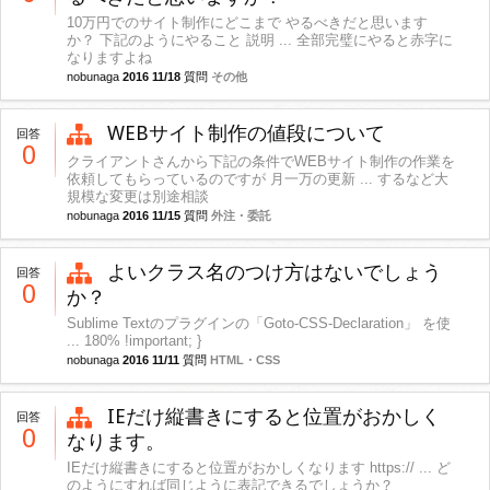
10万円でのサイト制作にどこまで やるべきだと思います
か？ 下記のようにやること 説明 ... 全部完璧にやると赤字に
なりますよね
nobunaga
2016 11/18
質問
その他
WEBサイト制作の値段について
回答
0
クライアントさんから下記の条件でWEBサイト制作の作業を
依頼してもらっているのですが 月一万の更新 ... するなど大
規模な変更は別途相談
nobunaga
2016 11/15
質問
外注・委託
よいクラス名のつけ方はないでしょう
回答
0
か？
Sublime Textのプラグインの「Goto-CSS-Declaration」 を使
... 180% !important; }
nobunaga
2016 11/11
質問
HTML・CSS
IEだけ縦書きにすると位置がおかしく
回答
0
なります。
IEだけ縦書きにすると位置がおかしくなります https:// ... ど
のようにすれば同じように表記できるでしょうか？