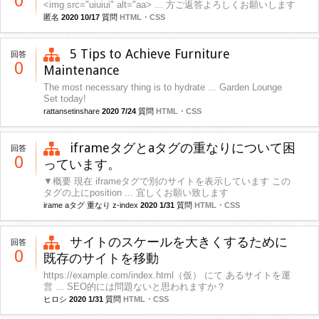
0
<img src="uiuiui" alt="aa> ... 方ご返答よろしくお願いします
匿名
2020 10/17
質問
HTML・CSS
5 Tips to Achieve Furniture
回答
0
Maintenance
The most necessary thing is to hydrate ... Garden Lounge
Set today!
rattansetinshare
2020 7/24
質問
HTML・CSS
iframeタグとaタグの重なりについて困
回答
0
っています。
▼概要 現在 iframeタグで別のサイトを表示しています この
タグの上にposition ... 宜しくお願い致します
irame aタグ 重なり z-index
2020 1/31
質問
HTML・CSS
サイトのスケールを大きくするために
回答
0
既存のサイトを移動
https://example.com/index.html（仮） にて あるサイトを運
営 ... SEO的には問題ないと思われますか？
ヒロシ
2020 1/31
質問
HTML・CSS