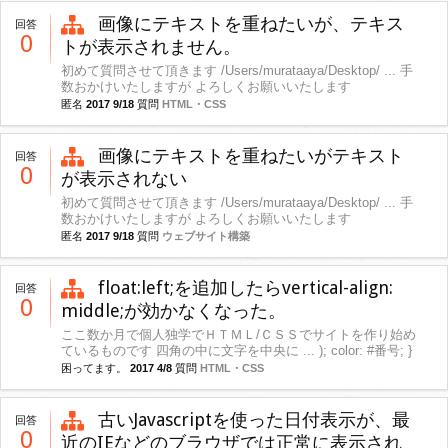
画像にテキストを重ねたいが、テキス
回答
0
トが表示されません。
初めて質問させて頂きます /Users/murataaya/Desktop/ ... 手
数おかけいたしますが よろしくお願いいたします
匿名
2017 9/18
質問
HTML・CSS
画像にテキストを重ねたいがテキスト
回答
0
が表示されない
初めて質問させて頂きます /Users/murataaya/Desktop/ ... 手
数おかけいたしますが よろしくお願いいたします
匿名
2017 9/18
質問
ウェブサイト構築
float:left;を追加したらvertical-align:
回答
0
middle;が効かなくなった。
ここ数か月で個人独学でＨＴＭＬ/ＣＳＳでサイトを作り始め
ているものです 四角の中に文字を中央に ... ); color: #番号; }
困ってます。
2017 4/8
質問
HTML・CSS
古いJavascriptを使った日付表示が、最
回答
0
近のIEなどのブラウザでは正常に表示され