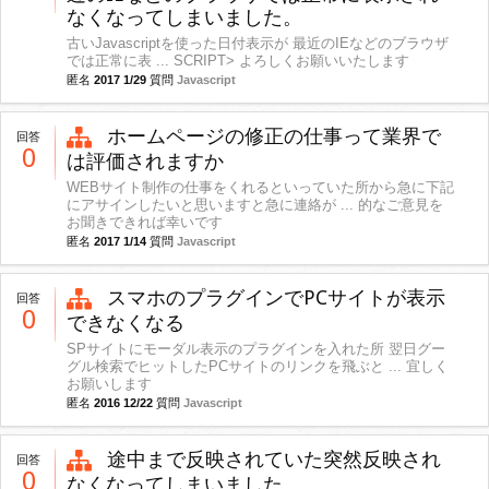
なくなってしまいました。
古いJavascriptを使った日付表示が 最近のIEなどのブラウザ
では正常に表 ... SCRIPT> よろしくお願いいたします
匿名
2017 1/29
質問
Javascript
ホームページの修正の仕事って業界で
回答
0
は評価されますか
WEBサイト制作の仕事をくれるといっていた所から急に下記
にアサインしたいと思いますと急に連絡が ... 的なご意見を
お聞きできれば幸いです
匿名
2017 1/14
質問
Javascript
スマホのプラグインでPCサイトが表示
回答
0
できなくなる
SPサイトにモーダル表示のプラグインを入れた所 翌日グー
グル検索でヒットしたPCサイトのリンクを飛ぶと ... 宜しく
お願いします
匿名
2016 12/22
質問
Javascript
途中まで反映されていた突然反映され
回答
0
なくなってしまいました。