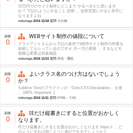
10万円でのサイト制作にどこまで やるべきだと思います
か？ 下記のようにやること 説明 ... 全部完璧にやると赤字に
なりますよね
nobunaga
2016 11/18
質問
その他
WEBサイト制作の値段について
回答
0
クライアントさんから下記の条件でWEBサイト制作の作業を
依頼してもらっているのですが 月一万の更新 ... するなど大
規模な変更は別途相談
nobunaga
2016 11/15
質問
外注・委託
よいクラス名のつけ方はないでしょう
回答
0
か？
Sublime Textのプラグインの「Goto-CSS-Declaration」 を使
... 180% !important; }
nobunaga
2016 11/11
質問
HTML・CSS
IEだけ縦書きにすると位置がおかしく
回答
0
なります。
IEだけ縦書きにすると位置がおかしくなります https:// ... ど
のようにすれば同じように表記できるでしょうか？