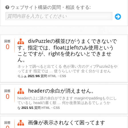
ウェブサイト構築の質問・相談 をする:
divPuzzleの横並びがうまくできないで
回答
0
す。指定では、floatはleftのみ使用という
ことですが、rightを使わないとできませ
ん。
ネットで調べると出てくる 色が薄い方のディブPuzzle2をや
ってます 指定では ... 使うらしいです 全く分かりません
りふぁ
2021 9/6
質問
HTML・CSS
headerの余白が消えません。
回答
0
headerの上に謎の余白ができます marginやpaddingも０にし
ているし headの書く順 ... 何か改善策はあるでしょうか
な
2021 5/1
質問
HTML・CSS
画像が表示されなくて困ってます
回答