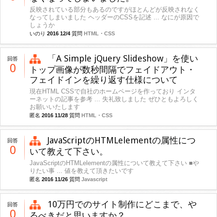
反映されている部分もあるのですがほとんどが反映されなく
なってしまいました ヘッダーのCSSを記述 ... なにが原因で
しょうか
いのり
2016 12/4
質問
HTML・CSS
「A Simple jQuery Slideshow」を使い
回答
0
トップ画像が数秒間隔でフェイドアウト・
フェイドインを繰り返す仕様について
現在HTML CSSで自社のホームページを作っており インタ
ーネットの記事を参考 ... 失礼致しました ぜひともよろしく
お願いいたします
匿名
2016 11/28
質問
HTML・CSS
JavaScriptのHTMLelementの属性につ
回答
0
いて教えて下さい。
JavaScriptのHTMLelementの属性について教えて下さい ■や
りたい事 ... 値を教えて頂きたいです
匿名
2016 11/26
質問
Javascript
10万円でのサイト制作にどこまで、や
回答
0
るべきだと思いますか？