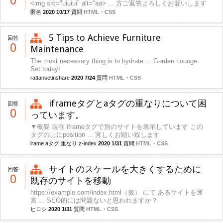
0
<img src="uiuiui" alt="aa> ... 方ご返答よろしくお願いします
匿名
2020 10/17
質問
HTML・CSS
5 Tips to Achieve Furniture
回答
0
Maintenance
The most necessary thing is to hydrate ... Garden Lounge
Set today!
rattansetinshare
2020 7/24
質問
HTML・CSS
iframeタグとaタグの重なりについて困
回答
0
っています。
▼概要 現在 iframeタグで別のサイトを表示しています この
タグの上にposition ... 宜しくお願い致します
irame aタグ 重なり z-index
2020 1/31
質問
HTML・CSS
サイトのスケールを大きくするために
回答
0
既存のサイトを移動
https://example.com/index.html（仮） にて あるサイトを運
営 ... SEO的には問題ないと思われますか？
ヒロシ
2020 1/31
質問
HTML・CSS