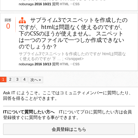
nobunaga
2016 10/21
質問
HTML・CSS
サブライム3でスニペットを作成したの
回答
0
ですが、htmlは問題なく使えるのですが、
下のCSSのほうが使えません。 スニペット
は一つのファイルで一つしか作成できない
のでしょうか？
サブライム3でスニペットを作成したのですが htmlは問題な
く使えるのですが 下 ... ; </snippet>
nobunaga
2016 10/13
質問
HTML・CSS
1
2
3
4
次へ »
Ask IT にようこそ。ここではコミュニティメンバーに質問したり、
回答を得ることができます。
ITについて質問したい方へ
ITについてプロに質問したい方は会員
登録後すぐに質問をする事ができます。