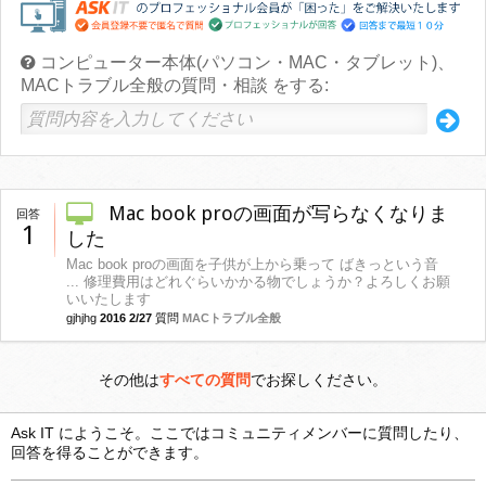
コンピューター本体(パソコン・MAC・タブレット)、
MACトラブル全般の質問・相談 をする:
Mac book proの画面が写らなくなりま
回答
1
した
Mac book proの画面を子供が上から乗って ばきっという音
... 修理費用はどれぐらいかかる物でしょうか？よろしくお願
いいたします
gjhjhg
2016 2/27
質問
MACトラブル全般
その他は
すべての質問
でお探しください。
Ask IT にようこそ。ここではコミュニティメンバーに質問したり、
回答を得ることができます。