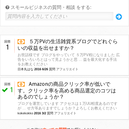
スモールビジネスの質問・相談 をする:
５万PVの生活雑貨系ブログでどれぐら
回答
1
いの収益を出せますか？
お世話様です ブログをやっていて ５万PV程になりました 広
告をいろいろとはって見ようかと思 ... 益を最大化する手法
をお教えください
日本丸はな
2016 6/26
質問
アフェリエイト
Amazonの商品クリック率が低いで
回答
1
す。クリック率を高める商品選定のコツは
あるのでしょうか？
ブログを運営しています アクセスは１万UU程度あるのです
が ... せ方等ありますでしょうか？よろしくお教えください
kokekokko
2016 3/2
質問
アフェリエイト