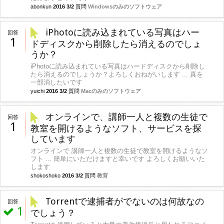
abonkun
2016 3/2
質問
Windowsのみのソフトウェア
iPhotoに読み込まれている写真はハー
回答
1
ドディスクから削除したら消えるのでしょ
うか？
iPhotoに読み込まれている写真はハードディスクから削除し
たら消えるのでしょうか？よろしくおねがいします ... 真を
一部消したいです
yuichi
2016 3/2
質問
Macのみのソフトウェア
オンラインで、講師一人と複数の生徒で
回答
1
教室を開けるようなソフト、サービスを探
しています
オンラインで 講師一人と複数の生徒で教室を開けるようなソ
フト ... 簡単にいただけますと幸いです よろしくお願いいた
します
shokoshoko
2016 3/2
質問
教育
Torrentで逮捕者がでないのは何故なの
回答
1
でしょう？