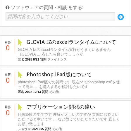
ソフトウェアの質問・相談 をする:
GLOVIA IZのexcelランタイムについて
回答
0
GLOVIA IZのExcelランタイム実行がうまくいきません
（GLOVIA ... 応したら良いでしょうか
匿名
2025 8/21
質問
ファイナンス
Photoshop iPad版について
回答
0
photoshop iPad版での質問です 現在pcでphotoshop cs6を使
って簡単 ... を購入するか検討したいです
匿名
2022 12/13
質問
その他
アプリケーション開発の違い
回答
0
IT未経験の学生です 理解が乏しいのですが 質問にお答えい
ただけると幸いです ... など教えていただきたいです 宜しく
お願い致します
ショウマ
2021 8/5
質問
その他