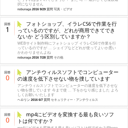
択になりません
nobunaga
2016 9/29
質問
写真・ビデオ
フォトショップ、イラレCS6で作業を行
回答
1
っているのですが、どれが商用できてでき
ないか どう区別していますか？
WEBサイト制作時にフォトショップ イラレCS6で作業を行
っているのですが ... シェイプなどどれが使ってよいか悪い
かわかりませんよね
nobunaga
2016 7/28
質問
その他
アンチウィルスソフトでコンピューター
回答
0
の速度を低下させない物を捜しています
アンチウィルスソフトでコンピューターの速度を低下させな
い物を捜しています 今まで使 ... 下をかなり感じました よろ
しくお願いいたします
ヘロリン
2016 6/7
質問
セキュリティー・アンチウィルス
mp4にビデオを変換する最も良いソフ
回答
0
トは何ですか？
mp4にビデオを変換する最も良いソフトは何ですか？iPhone