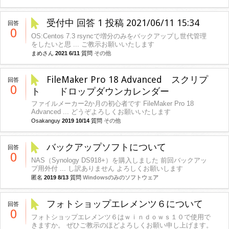
受付中 回答 1 投稿 2021/06/11 15:34
回答
0
OS:Centos 7.3 rsyncで増分のみをバックアップし世代管理
をしたいと思 ... ご教示お願いいたします
まめさん
2021 6/11
質問
その他
FileMaker Pro 18 Advanced スクリプ
回答
0
ト ドロップダウンカレンダー
ファイルメーカー2か月の初心者です FileMaker Pro 18
Advanced ... どうぞよろしくお願いいたします
Osakanguy
2019 10/14
質問
その他
バックアップソフトについて
回答
0
NAS（Synology DS918+）を購入しました 前回バックアッ
プ用外付 ... し訳ありません よろしくお願いします
匿名
2019 8/13
質問
Windowsのみのソフトウェア
フォトショップエレメンツ６について
回答
0
フォトショップエレメンツ６はｗｉｎｄｏｗｓ１０で使用で
きますか。 ぜひご教示のほどよろしくお願い申し上げます。