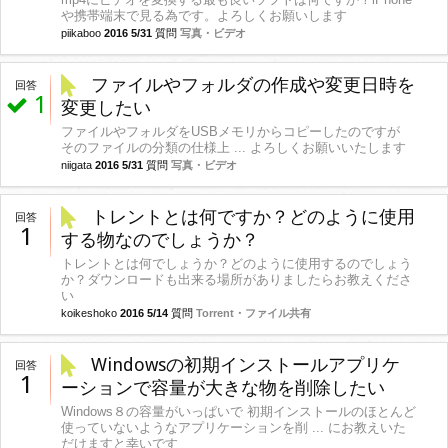
や携帯端末で見る為です。よろしくお願いします
piikaboo
2016 5/31
質問
写真・ビデオ
ファイルやフォルダの作成や変更日時を
回答
1
変更したい
ファイルやフォルダをUSBメモリからコピーしたのですが
そのファイルの分類の仕様上 ... よろしくお願いいたします
niigata
2016 5/31
質問
写真・ビデオ
トレントとは何ですか？どのように使用
回答
1
する物なのでしょうか？
トレントとは何でしょうか？どのように使用するのでしょう
か？ダウンロードも出来る場所がありましたらお教えくださ
い
koikeshoko
2016 5/14
質問
Torrent・ファイル共有
Windowsの初期インストールアプリケ
回答
1
ーションで容量が大きな物を削除したい
Windows８の容量がいっぱいで 初期インストールのほとんど
使っていないようなアプリケーションを削 ... にお教えいた
だけますと幸いです