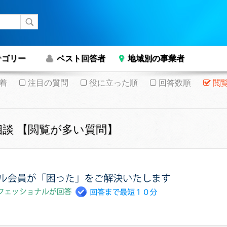
テゴリー
ベスト回答者
地域別の事業者
着
注目の質問
役に立った順
回答数順
閲
談 【閲覧が多い質問】