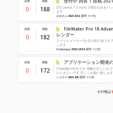
受付中 回答 1 投稿 2021/0
回答
閲覧
OS:Centos 7.3 rsyncで増分
0
188
ます
まめさん
2021 6/11
質問
その他
FileMaker Pro 1
回答
閲覧
レンダー
0
182
ファイルメーカー2か月の初心者です FileMa
します
Osakanguy
2019 10/14
質問
その他
アプリケーション開発
回答
閲覧
IT未経験の学生です 理解が乏しいので
0
172
ただきたいです 宜しくお願い致します
ショウマ
2021 8/5
質問
その他
その他は