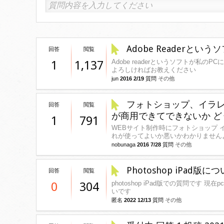
Adobe Readerと
回答
閲覧
Adobe readerというソフトが私
1
1,137
よろしければお教えください
jun
2016 2/19
質問
その他
フォトショップ、イラレ
回答
閲覧
が商用できてできないか 
1
791
WEBサイト制作時にフォトショップ イ
れが使ってよいか悪いかわかりません
nobunaga
2016 7/28
質問
その他
Photoshop iPad版に
回答
閲覧
photoshop iPad版での質問です 現在
0
304
いです
匿名
2022 12/13
質問
その他