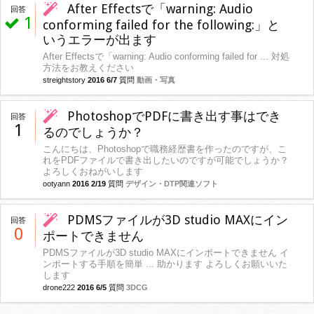
After Effectsで「warning: Audio
回答
1
conforming failed for the following:」と
いうエラーが出ます
After Effectsで「warning: Audio conforming failed for ... 対処
方法をお教えください
streightstory
2016 6/7
質問
動画・写真
PhotoshopでPDFに書き出す事はでき
回答
1
るのでしょうか？
こんにちは、Photoshopで職務経歴書を作ったのですが、こ
れをPDFファイルで書き出したいのですが可能でしょうか？
よろしくおねがいします
ootyann
2016 2/19
質問
デザイン・DTP関連ソフト
PDMSファイルが3D studio MAXにイン
回答
0
ポートできません
PDMSファイルが3D studio MAXにインポートできません イ
ンポートする手順を簡単 ... 助かります よろしくお願いいた
します
drone222
2016 6/5
質問
3DCG