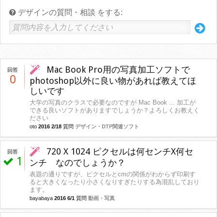
デザインの質問・相談 をする:
Mac Book Pro用の写真加工ソフトで
回答
0
photoshop以外に良い物があれば教えてほ
しいです
大学の写真のクラスで必要なのですが Mac Book ... 加工が
できる良いソフトがありますでしょうか？よろしくお教えく
ださい
oto
2016 2/18
質問
デザイン・DTP関連ソフト
720 X 1024 ピクセルは何センチX何セ
回答
1
ンチ なのでしょうか？
表題の通りですが、ピクセルとcmの関係がわからず印刷す
ると大きくなったり小さくなりすぎたりする為混乱しており
ます。
bayabaya
2016 6/1
質問
動画・写真