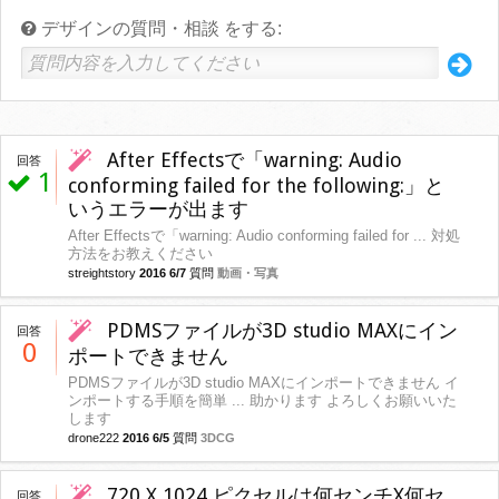
デザインの質問・相談 をする:
After Effectsで「warning: Audio
回答
1
conforming failed for the following:」と
いうエラーが出ます
After Effectsで「warning: Audio conforming failed for ... 対処
方法をお教えください
streightstory
2016 6/7
質問
動画・写真
PDMSファイルが3D studio MAXにイン
回答
0
ポートできません
PDMSファイルが3D studio MAXにインポートできません イ
ンポートする手順を簡単 ... 助かります よろしくお願いいた
します
drone222
2016 6/5
質問
3DCG
720 X 1024 ピクセルは何センチX何セ
回答