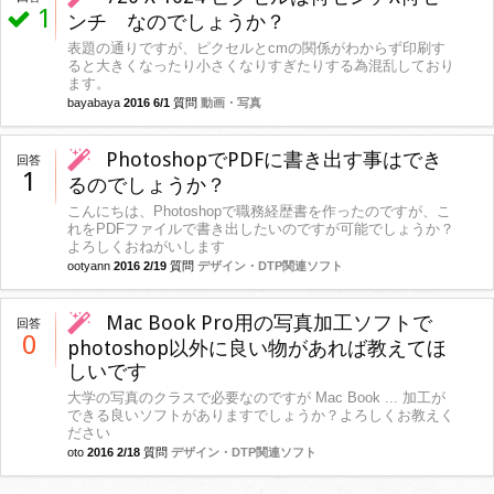
1
ンチ なのでしょうか？
表題の通りですが、ピクセルとcmの関係がわからず印刷す
ると大きくなったり小さくなりすぎたりする為混乱しており
ます。
bayabaya
2016 6/1
質問
動画・写真
PhotoshopでPDFに書き出す事はでき
回答
1
るのでしょうか？
こんにちは、Photoshopで職務経歴書を作ったのですが、こ
れをPDFファイルで書き出したいのですが可能でしょうか？
よろしくおねがいします
ootyann
2016 2/19
質問
デザイン・DTP関連ソフト
Mac Book Pro用の写真加工ソフトで
回答
0
photoshop以外に良い物があれば教えてほ
しいです
大学の写真のクラスで必要なのですが Mac Book ... 加工が
できる良いソフトがありますでしょうか？よろしくお教えく
ださい
oto
2016 2/18
質問
デザイン・DTP関連ソフト