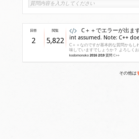
C＋＋でエラーが出ます error:
回答
閲覧
int assumed. Note: C++ doe
2
5,822
C＋＋なのですが基本的な質問かもしれ
味していますでしょうか？ よろしく
kodomonoko
2016 2/19
質問
C++
その他は