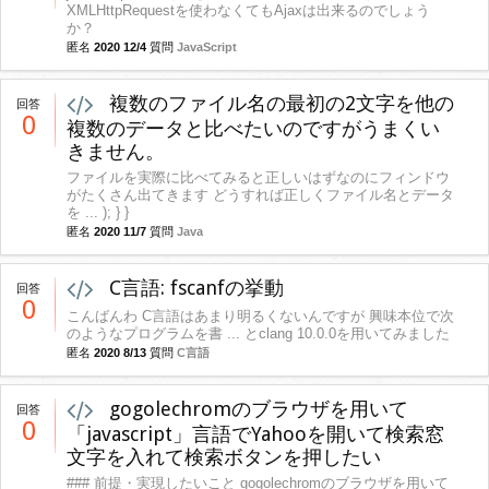
XMLHttpRequestを使わなくてもAjaxは出来るのでしょう
か？
匿名
2020 12/4
質問
JavaScript
複数のファイル名の最初の2文字を他の
回答
0
複数のデータと比べたいのですがうまくい
きません。
ファイルを実際に比べてみると正しいはずなのにフィンドウ
がたくさん出てきます どうすれば正しくファイル名とデータ
を ... ); } }
匿名
2020 11/7
質問
Java
C言語: fscanfの挙動
回答
0
こんばんわ C言語はあまり明るくないんですが 興味本位で次
のようなプログラムを書 ... とclang 10.0.0を用いてみました
匿名
2020 8/13
質問
C言語
gogolechromのブラウザを用いて
回答
0
「javascript」言語でYahooを開いて検索窓
文字を入れて検索ボタンを押したい
### 前提・実現したいこと gogolechromのブラウザを用いて