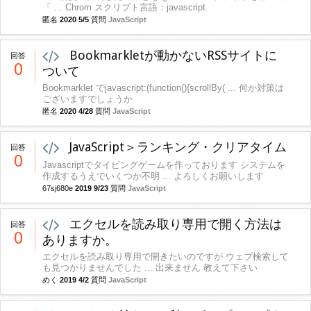
「 ... Chrom スクリプト言語：javascript
匿名
2020 5/5
質問
JavaScript
Bookmarkletが動かないRSSサイトに
回答
0
ついて
Bookmarklet でjavascript:(function(){scrollBy( ... 何か対策は
ございますでしょうか
匿名
2020 4/28
質問
JavaScript
JavaScript＞ランキング・クリアタイム
回答
0
Javascriptでタイピングゲームを作っております システムを
作成するうえでいくつか不明 ... よろしくお願いします
67sj680e
2019 9/23
質問
JavaScript
エクセルを読み取り専用で開く方法は
回答
0
ありますか。
エクセルを読み取り専用で開きたいのですが ウェブ検索して
も見つかりませんでした ... 出来ません 教えて下さい
めく
2019 4/2
質問
JavaScript