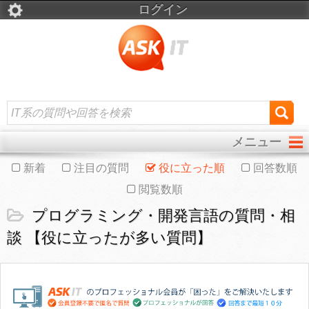
ログイン
メニュー
新着
注目の質問
役に立った順
回答数順
閲覧数順
プログラミング・開発言語の質問・相
談 【役に立ったが多い質問】