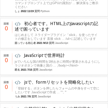
コマンドプロンプト上ではGPUの識別が ... 解決策をご教示
ください
しょ
2022 11/19
質問
Python
初心者です。HTML上のJavascriptの記
回答
0
述で困っています
はじめまして スライダープラグイン「slick」を使ったサイ
トの修正をしています 直接 slick ... /ul>に記述しています
困っている初心者
2021 9/13
質問
JavaScript
JavaScriptで世界時計
回答
0
jsでいろんな国の時間を1秒おきに時間が更新されるようにし
ラジオボタンで画像と国の ... ;/body></html>
匿名
2021 7/15
質問
JavaScript
jsで、formリセットを簡略化したい
回答
0
「登録する」ボタンを押したらフォームの中身をすべて空に
したいです JavaScriptで作成 ... ""; '''
うみ
2021 7/5
質問
JavaScript