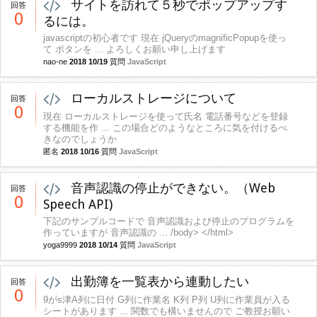
サイトを訪れて５秒でポップアップす
回答
0
るには。
javascriptの初心者です 現在 jQueryのmagnificPopupを使っ
て ボタンを ... よろしくお願い申し上げます
nao-ne
2018 10/19
質問
JavaScript
ローカルストレージについて
回答
0
現在 ローカルストレージを使って氏名 電話番号などを登録
する機能を作 ... この場合どのようなところに気を付けるべ
きなのでしょうか
匿名
2018 10/16
質問
JavaScript
音声認識の停止ができない。（Web
回答
0
Speech API)
下記のサンプルコードで 音声認識および停止のプログラムを
作っていますが 音声認識の ... /body> </html>
yoga9999
2018 10/14
質問
JavaScript
出勤簿を一覧表から連動したい
回答
0
9がs津A列に日付 G列に作業名 K列 P列 U列に作業員が入る
シートがあります ... 関数でも構いませんので ご教授お願い