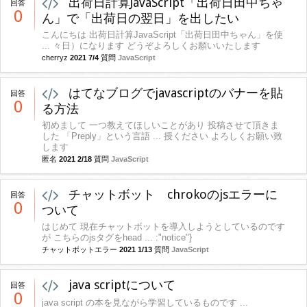
出荷日計算JavaScript「出荷日田中ちゃ
回答
0
ん」で「出荷日の翌日」を出したい
こんにちは 出荷日計算JavaScript「出荷日田中ちゃん」を使
... 々日）になります どうぞよろしくお願いいたします
cherryz
2021 7/4
質問
JavaScript
はてなブログでjavascriptのバナーを貼
回答
0
る方法
初めまして 一つ教えてほしいことがあり 投稿させて頂きま
した 「Preply」という言語 ... 授ください よろしくお願い致
します
匿名
2021 2/18
質問
JavaScript
チャットボット chrokoのjsエラーに
回答
0
ついて
はじめて 現在チャットボットを導入しようとしているのです
が こちらのjsタグをhead ... :"notice"}
チャットボットエラー
2021 1/13
質問
JavaScript
java scriptについて
回答
0
java script の本を見ながら学習しているものです ...