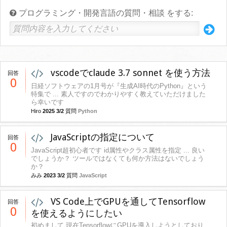
プログラミング・開発言語の質問・相談 をする:
vscodeでclaude 3.7 sonnet を使う方法
回答
0
日経ソフトウェアの1月号が『生成AI時代のPython』という
特集で ... 素人ですのでわかりやすく教えていただけました
ら幸いです
Hiro
2025 3/2
質問
Python
JavaScriptの指定について
回答
0
JavaScript超初心者です id属性やクラス属性を指定 ... 良い
でしょうか？ ツールではなくても何か方法はないでしょう
か？
みみ
2023 3/2
質問
JavaScript
VS Code上でGPUを通してTensorflow
回答
0
を使えるようにしたい
初めまして 現在TensorflowにGPUを導入しようとしており