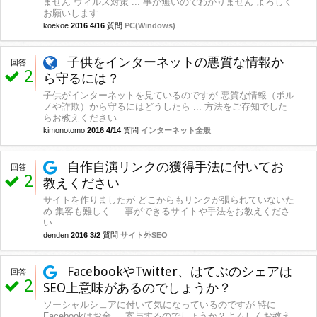
ません ウィルス対策 ... 事が無いのでわかりません よろしく
お願いします
koekoe
2016 4/16
質問
PC(Windows)
子供をインターネットの悪質な情報か
回答
2
ら守るには？
子供がインターネットを見ているのですが 悪質な情報（ポル
ノや詐欺）から守るにはどうしたら ... 方法をご存知でした
らお教えください
kimonotomo
2016 4/14
質問
インターネット全般
自作自演リンクの獲得手法に付いてお
回答
2
教えください
サイトを作りましたが どこからもリンクが張られていないた
め 集客も難しく ... 事ができるサイトや手法をお教えくださ
い
denden
2016 3/2
質問
サイト外SEO
FacebookやTwitter、はてぶのシェアは
回答
2
SEO上意味があるのでしょうか？
ソーシャルシェアに付いて気になっているのですが 特に
Facebookはお金 ... 寄与するのでしょうか？よろしくお教え