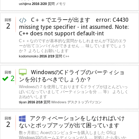
ushijima
2016 2/20
質問
メモリ
C＋＋でエラーが出ます error: C4430
回答
2
missing type specifier - int assumed. Note:
C++ does not support default-int
C＋＋なのですが基本的な質問かもしれませんが下記のエラ
ーが出てコンパイルができません ... 味していますでしょう
か？ よろしくお願いします
kodomonoko
2016 2/19
質問
C++
WindowsのCドライブのパーティショ
回答
2
ンを分けるべきでしょうか？
Windowsの７を使用しております Cドライブがほとんどいっ
ぱいになっていまして パーティションを分 ... 等） よろしく
おねがいします
tiiyan
2016 2/18
質問
Windows デスクトップパソコン
アクティベーションをしなければいけ
回答
2
ないとポップアップが出て困っています
数ヶ月前に Acerのコンピュターを購入しました OSは
Windows10のホームエディションが入 ... 対処したら良いか