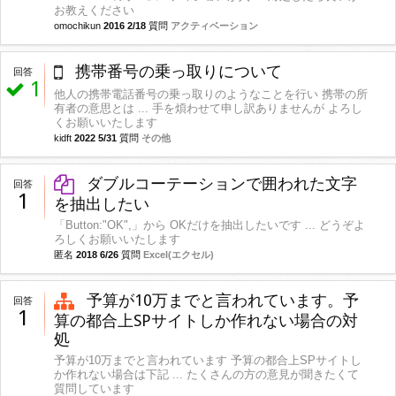
お教えください
omochikun
2016 2/18
質問
アクティベーション
携帯番号の乗っ取りについて
回答
1
他人の携帯電話番号の乗っ取りのようなことを行い 携帯の所
有者の意思とは ... 手を煩わせて申し訳ありませんが よろし
くお願いいたします
kidft
2022 5/31
質問
その他
ダブルコーテーションで囲われた文字
回答
1
を抽出したい
「Button:"OK",」から OKだけを抽出したいです ... どうぞよ
ろしくお願いいたします
匿名
2018 6/26
質問
Excel(エクセル)
予算が10万までと言われています。予
回答
1
算の都合上SPサイトしか作れない場合の対
処
予算が10万までと言われています 予算の都合上SPサイトし
か作れない場合は下記 ... たくさんの方の意見が聞きたくて
質問しています