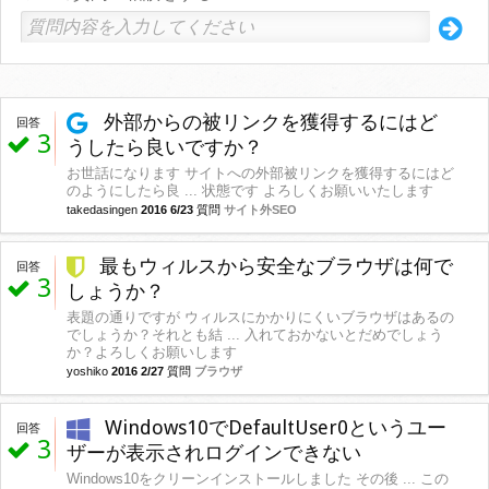
外部からの被リンクを獲得するにはど
回答
3
うしたら良いですか？
お世話になります サイトへの外部被リンクを獲得するにはど
のようにしたら良 ... 状態です よろしくお願いいたします
takedasingen
2016 6/23
質問
サイト外SEO
最もウィルスから安全なブラウザは何で
回答
3
しょうか？
表題の通りですが ウィルスにかかりにくいブラウザはあるの
でしょうか？それとも結 ... 入れておかないとだめでしょう
か？よろしくお願いします
yoshiko
2016 2/27
質問
ブラウザ
Windows10でDefaultUser0というユー
回答
3
ザーが表示されログインできない
Windows10をクリーンインストールしました その後 ... この