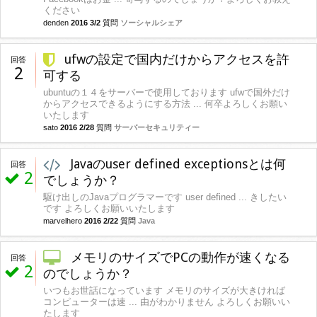
ください
denden
2016 3/2
質問
ソーシャルシェア
ufwの設定で国内だけからアクセスを許
回答
2
可する
ubuntuの１４をサーバーで使用しております ufwで国外だけ
からアクセスできるようにする方法 ... 何卒よろしくお願い
いたします
sato
2016 2/28
質問
サーバーセキュリティー
Javaのuser defined exceptionsとは何
回答
2
でしょうか？
駆け出しのJavaプログラマーです user defined ... きしたい
です よろしくお願いいたします
marvelhero
2016 2/22
質問
Java
メモリのサイズでPCの動作が速くなる
回答
2
のでしょうか？
いつもお世話になっています メモリのサイズが大きければ
コンピューターは速 ... 由がわかりません よろしくお願いい
たします