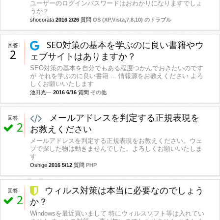
ユーザーのログインパスワードはおわかりになりますでしょ
うか？
shocorata
2016 2/26
質問
OS (XP,Vista,7,8,10) のトラブル
SEO対策の基本を学ぶのに良い書籍やウ
回答
2
ェブサイトはありますか？
SEO対策の基本を自分でもある程度つかんでおきたいのです
が それを学ぶのに良い書籍 ... 情報源をお教えください よろ
しくお願いいたします
池田光一
2016 6/16
質問
その他
メールアドレスを判定する正規表現を
回答
2
お教えください
メールアドレスを判定する正規表現をお教えください。ウェ
ブで探した物は動きませんでした。よろしくお願いいたしま
す
Oshige
2016 5/12
質問
PHP
ウィルス対策は本当に必要なのでしょう
回答
2
か？
Windowsを最近買いまして 特にウィルスソフト等は入れてい