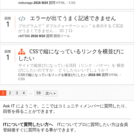
nobunaga
2016 9/24
質問
HTML・CSS
エラーが出てうまく記述できません
回答
1
プログラムで " ダブルクォーテーション " を表示する C言語
がうまくできません ... 10: } 11:
zbf7300
2016 9/10
質問
開発ツール
CSSで縦になっているリンクを横並びに
回答
1
したい
サイトで縦並びになっている項目（リンク・バナー）を 横並
びにしたいのですが、 どうしたらいいでしょうか？
CSSで縦になっているリンクを横並びにしたい
2016 9/5
質問
HTML・
CSS
...
1
2
3
4
59
次へ »
Ask IT にようこそ。ここではコミュニティメンバーに質問したり、
回答を得ることができます。
ITについて質問したい方へ
ITについてプロに質問したい方は会員
登録後すぐに質問をする事ができます。