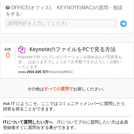
OFFICE(オフィス)、 KEYNOTE(MAC)の質問・相談
をする:
KeynoteのファイルをPCで見る方法
回答
0
Keynoteで作ったプレゼンテーションを埋め込んだ写真等も
含 ... はありますでしょうか？お手数ですがよろしくお願い
いたします
orara
2016 2/26
質問
Keynote(MAC)
その他は
すべての質問
でお探しください。
Ask IT にようこそ。ここではコミュニティメンバーに質問したり、
回答を得ることができます。
ITについて質問したい方へ
ITについてプロに質問したい方は会員
登録後すぐに質問をする事ができます。