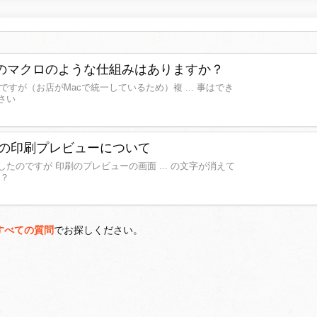
Exelのマクロのような仕組みはありますか？
のですが（お店がMacで統一しているため）複 ... 事はでき
さい
rsの印刷プレビューについて
したのですが 印刷のプレビューの画面 ... の文字が消えて
か？
すべての質問
でお探しください。