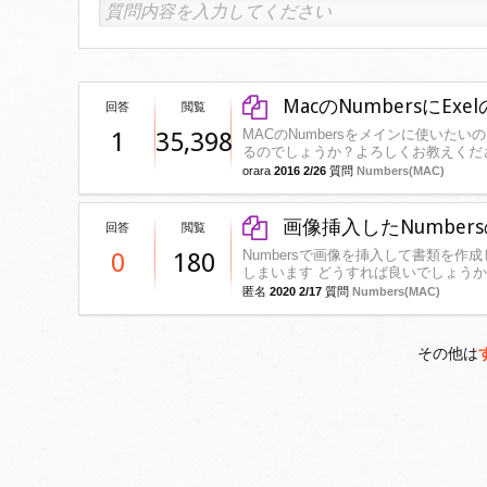
MacのNumbersに
回答
閲覧
MACのNumbersをメインに使いたい
1
35,398
るのでしょうか？よろしくお教えくだ
orara
2016 2/26
質問
Numbers(MAC)
画像挿入したNumbe
回答
閲覧
Numbersで画像を挿入して書類を作成
0
180
しまいます どうすれば良いでしょう
匿名
2020 2/17
質問
Numbers(MAC)
その他は