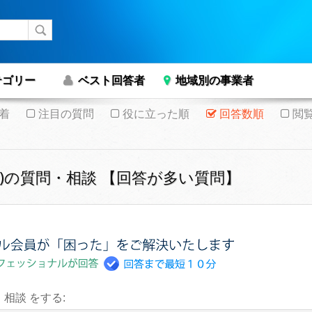
テゴリー
ベスト回答者
地域別の事業者
着
注目の質問
役に立った順
回答数順
閲
(MAC)の質問・相談 【回答が多い質問】
・相談 をする: