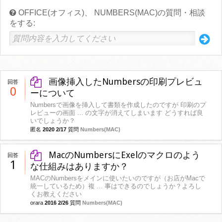
OFFICE(オフィス)、 NUMBERS(MAC)の質問・相談
をする:
画像挿入したNumbersの印刷プレビュ
回答
0
ーについて
Numbersで画像を挿入して書類を作成したのですが 印刷のプ
レビューの画面 ... の文字が消えてしまいます どうすれば良
いでしょうか？
匿名
2020 2/17
質問
Numbers(MAC)
MacのNumbersにExelのマクロのよう
回答
1
な仕組みはありますか？
MACのNumbersをメインに使いたいのですが（お店がMacで
統一しているため）複 ... 事はできるのでしょうか？よろし
くお教えください
orara
2016 2/26
質問
Numbers(MAC)