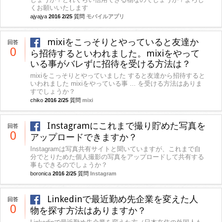
くお願いいたします
ajyajya
2016 2/25
質問
モバイルアプリ
mixiをこっそりとやっていると友達か
回答
0
ら招待するといわれました。mixiをやって
いる事がバレずに招待を受ける方法は？
mixiをこっそりとやっていました すると友達から招待すると
いわれました mixiをやっている事 ... を受ける方法はありま
すでしょうか？
chiko
2016 2/25
質問
mixi
Instagramにこれまで撮り貯めた写真を
回答
0
アップロードできますか？
Instagramは写真共有サイトと聞いていますが、これまで自
分でとりためた個人撮影の写真をアップロードして共有する
事もできるのでしょうか？
boronica
2016 2/25
質問
Instagram
Linkedinで最近勤め先企業を変えた人
回答
0
物を探す方法はありますか？