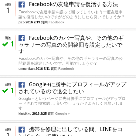
Facebookの友達申請を復活する方法
回答
1
Facebookで友達申請を誤って断ってしまいもう一度友達申
請を復活したいのですがどのようにしたら良いでしょうか？
pico
2016 2/19
質問
Facebook
Facebookのカバー写真や、その他のギ
回答
1
ャラリーの写真の公開範囲を設定したいで
す
Facebookのカバー写真や、その他のギャラリーの写真の公
開範囲を設定したいです。可能でしょうか？
omochikun
2016 5/11
質問
Facebook
Google+に勝手にプロフィールがアップ
回答
1
されているので退会したい
Google＋というページに先日勝手にプロフィールがアップロ
ードされて検索結 ... 良いでしょうか？よろしくお願いしま
す
kinisikko
2016 2/25
質問
Google＋
携帯を修理に出している間、LINEをコ
回答
1