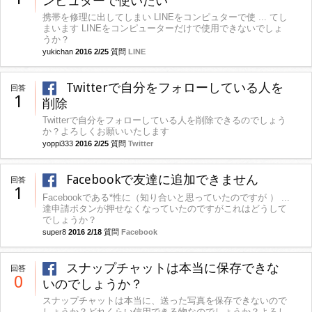
ンピュターで使いたい
携帯を修理に出してしまい LINEをコンピュターで使 ... てし
まいます LINEをコンピューターだけで使用できないでしょ
うか？
yukichan
2016 2/25
質問
LINE
Twitterで自分をフォローしている人を
回答
1
削除
Twitterで自分をフォローしている人を削除できるのでしょう
か？よろしくお願いいたします
yoppi333
2016 2/25
質問
Twitter
Facebookで友達に追加できません
回答
1
Facebookである*性に（知り合いと思っていたのですが ） ...
達申請ボタンが押せなくなっていたのですがこれはどうして
でしょうか？
super8
2016 2/18
質問
Facebook
スナップチャットは本当に保存できな
回答
0
いのでしょうか？
スナップチャットは本当に、送った写真を保存できないので
しょうか？どれくらい信用できる物なのでしょうか？よろし