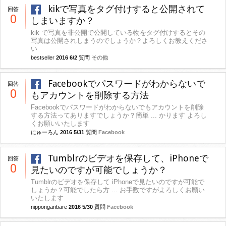
kikで写真をタグ付けすると公開されて
回答
0
しまいますか？
kik で写真を非公開で公開している物をタグ付けするとその
写真は公開されしまうのでしょうか？よろしくお教えくださ
い
bestseller
2016 6/2
質問
その他
Facebookでパスワードがわからないで
回答
0
もアカウントを削除する方法
Facebookでパスワードがわからないでもアカウントを削除
する方法ってありますでしょうか？簡単 ... かります よろし
くお願いいたします
にゅーろん
2016 5/31
質問
Facebook
Tumblrのビデオを保存して、iPhoneで
回答
0
見たいのですが可能でしょうか？
Tumblrのビデオを保存して iPhoneで見たいのですが可能で
しょうか？可能でしたら方 ... お手数ですがよろしくお願い
いたします
nipponganbare
2016 5/30
質問
Facebook