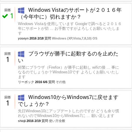
Windows Vistaのサポートが２０１６年
回答
1
（今年中に）切れますか？
Windows Vistaを使用しています Googleで調べると２０１６
年にサポートが切 ... お手数ですがよろしくお願いいたしま
す
yoseyn
2016 2/18
質問
Windows (XP,Vista,7,8,10) OS
ブラウザが勝手に起動するのを止めた
回答
1
い
頻繁にブラウザ（Firefox）が勝手に起動し wifiの接 ... 事に
なるのでしょうか？Windows10です よろしくお願いいたし
ます
リーボック
2016 6/6
質問
その他
Windows10からWindows7に戻せます
回答
1
でしょうか？
先日Windows10にアップデートしたのですが どうも余り慣
れないのでWindows10からWindows7に ... 願い足します
shiojii
2016 2/19
質問
使い方全般