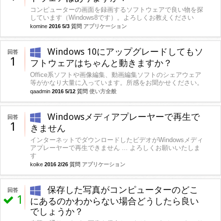
コンピューターの画面を録画するソフトウェアで良い物を探
しています（Windows8です）。よろしくお教えください
komine
2016 5/3
質問
アプリケーション
Windows 10にアップグレードしてもソ
回答
1
フトウェアはちゃんと動きますか？
Office系ソフトや画像編集、動画編集ソフトのシェアウェア
等がかなり大量に入っています。所感をお聞かせください。
qaadmin
2016 5/12
質問
使い方全般
Windowsメディアプレーヤーで再生で
回答
1
きません
インターネットでダウンロードしたビデオがWindowsメディ
アプレーヤーで再生できません ... よろしくお願いいたしま
す
koike
2016 2/26
質問
アプリケーション
保存した写真がコンピューターのどこ
回答
1
にあるのかわからない場合どうしたら良い
でしょうか？