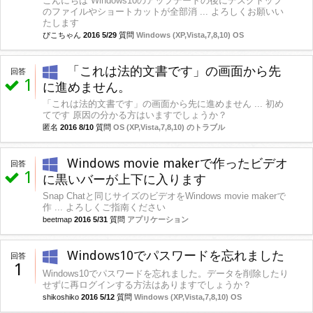
こんにちは Windows10のアップデートの後にデスクトップ
のファイルやショートカットが全部消 ... よろしくお願いい
たします
ぴこちゃん
2016 5/29
質問
Windows (XP,Vista,7,8,10) OS
「これは法的文書です」の画面から先
回答
1
に進めません。
「これは法的文書です」の画面から先に進めません ... 初め
てです 原因の分かる方はいますでしょうか？
匿名
2016 8/10
質問
OS (XP,Vista,7,8,10) のトラブル
Windows movie makerで作ったビデオ
回答
1
に黒いバーが上下に入ります
Snap Chatと同じサイズのビデオをWindows movie makerで
作 ... よろしくご指南ください
beetmap
2016 5/31
質問
アプリケーション
Windows10でパスワードを忘れました
回答
1
Windows10でパスワードを忘れました。データを削除したり
せずに再ログインする方法はありますでしょうか？
shikoshiko
2016 5/12
質問
Windows (XP,Vista,7,8,10) OS