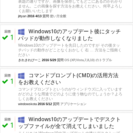
表題の通りですが、画像を保存してもどこにあるのかわかり
ません。この画像を探す方法をお教えください。何卒よろし
くお願いいたします
jittyan
2016 4/13
質問
使い方全般
Windows10のアップデート後にタッチ
回答
1
パッドが動作しなくなりました
Windows10のアップデートを先日したのですが その後タッ
チパッドの動作がどことなくおかしく 右 ... 方法をご指南く
ださい
きれきれぴーこ
2016 5/29
質問
OS (XP,Vista,7,8,10) のトラブル
コマンドプロンプト(CMD)の活用方法
回答
1
をお教えください
コマンドプロンプトというのがウィンドウズに入っています
がどのような用途でどのように使う物なのでしょうか？よろ
しくお教えください
windowskota
2016 5/12
質問
アプリケーション
Windows10のアップデートでデスクト
回答
1
ップファイルが全て消えてしまいました