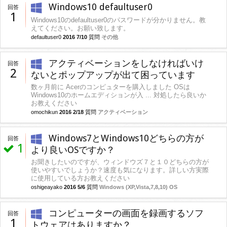
Windows10 defaultuser0
回答
1
Windows10のdefaultuser0のパスワードが分かりません。教
えてください。お願い致します。
defaultuser0
2016 7/10
質問
その他
アクティベーションをしなければいけ
回答
2
ないとポップアップが出て困っています
数ヶ月前に Acerのコンピュターを購入しました OSは
Windows10のホームエディションが入 ... 対処したら良いか
お教えください
omochikun
2016 2/18
質問
アクティベーション
Windows7とWindows10どちらの方が
回答
1
より良いOSですか？
お聞きしたいのですが、ウィンドウズ７と１０どちらの方が
使いやすいでしょうか？速度も気になります。詳しい方実際
に使用している方お教えください
oshigeayako
2016 5/6
質問
Windows (XP,Vista,7,8,10) OS
コンピューターの画面を録画するソフ
回答
1
トウェアはありますか？