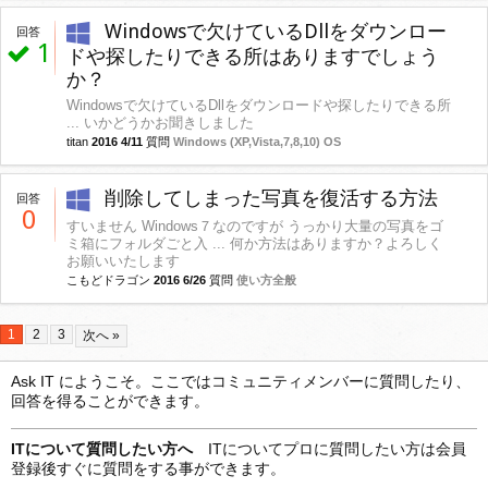
Windowsで欠けているDllをダウンロー
回答
1
ドや探したりできる所はありますでしょう
か？
Windowsで欠けているDllをダウンロードや探したりできる所
... いかどうかお聞きしました
titan
2016 4/11
質問
Windows (XP,Vista,7,8,10) OS
削除してしまった写真を復活する方法
回答
0
すいません Windows７なのですが うっかり大量の写真をゴ
ミ箱にフォルダごと入 ... 何か方法はありますか？よろしく
お願いいたします
こもどドラゴン
2016 6/26
質問
使い方全般
1
2
3
次へ »
Ask IT にようこそ。ここではコミュニティメンバーに質問したり、
回答を得ることができます。
ITについて質問したい方へ
ITについてプロに質問したい方は会員
登録後すぐに質問をする事ができます。