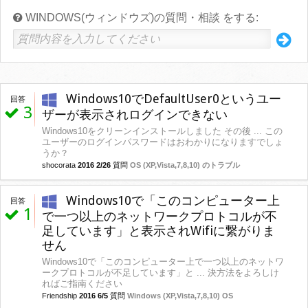
WINDOWS(ウィンドウズ)の質問・相談 をする:
Windows10でDefaultUser0というユー
回答
3
ザーが表示されログインできない
Windows10をクリーンインストールしました その後 ... この
ユーザーのログインパスワードはおわかりになりますでしょ
うか？
shocorata
2016 2/26
質問
OS (XP,Vista,7,8,10) のトラブル
Windows10で「このコンピューター上
回答
1
で一つ以上のネットワークプロトコルが不
足しています」と表示されWifiに繋がりま
せん
Windows10で「このコンピューター上で一つ以上のネットワ
ークプロトコルが不足しています」と ... 決方法をよろしけ
ればご指南ください
Friendship
2016 6/5
質問
Windows (XP,Vista,7,8,10) OS