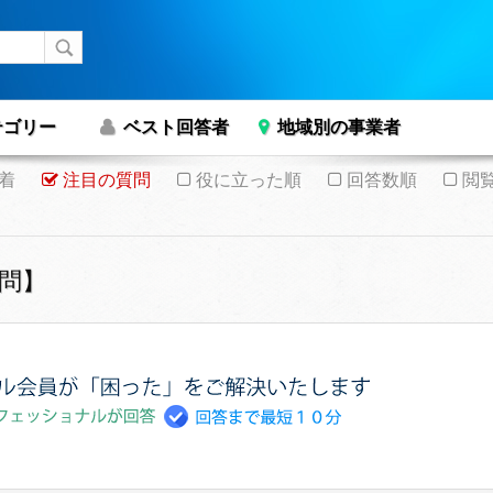
テゴリー
ベスト回答者
地域別の事業者
着
注目の質問
役に立った順
回答数順
閲
問】