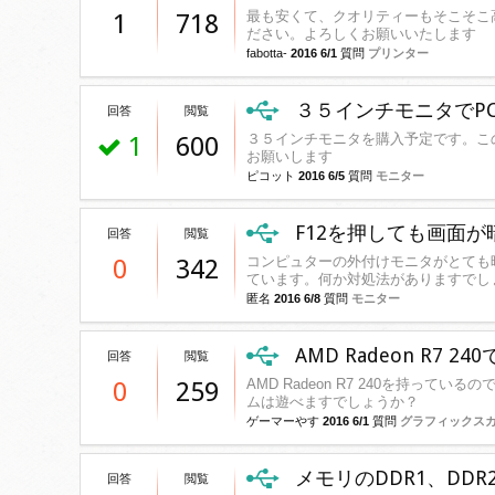
最も安くて、クオリティーもそこそこ
1
718
ださい。よろしくお願いいたします
fabotta-
2016 6/1
質問
プリンター
３５インチモニタでP
回答
閲覧
３５インチモニタを購入予定です。こ
1
600
お願いします
ピコット
2016 6/5
質問
モニター
F12を押しても画面
回答
閲覧
コンピュターの外付けモニタがとても
0
342
ています。何か対処法がありますでし
匿名
2016 6/8
質問
モニター
AMD Radeon R7
回答
閲覧
AMD Radeon R7 240を持ってい
0
259
ムは遊べますでしょうか？
ゲーマーやす
2016 6/1
質問
グラフィックス
メモリのDDR1、DD
回答
閲覧