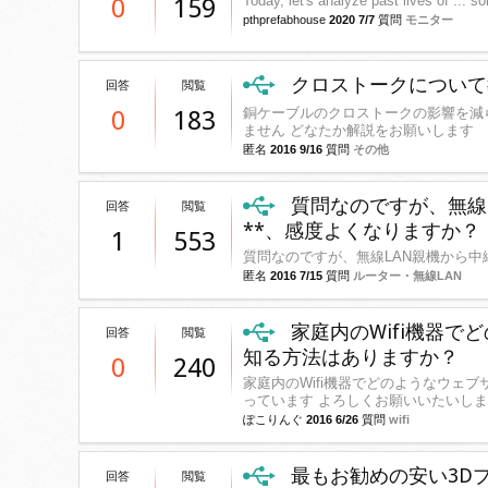
Today, let's analyze past lives of ... s
0
159
pthprefabhouse
2020 7/7
質問
モニター
クロストークについて
回答
閲覧
銅ケーブルのクロストークの影響を減ら
0
183
ません どなたか解説をお願いします
匿名
2016 9/16
質問
その他
質問なのですが、無線L
回答
閲覧
**、感度よくなりますか？
1
553
質問なのですが、無線LAN親機から中
匿名
2016 7/15
質問
ルーター・無線LAN
家庭内のWifi機器で
回答
閲覧
知る方法はありますか？
0
240
家庭内のWifi機器でどのようなウェブ
っています よろしくお願いいたいし
ぽこりんぐ
2016 6/26
質問
wifi
最もお勧めの安い3D
回答
閲覧