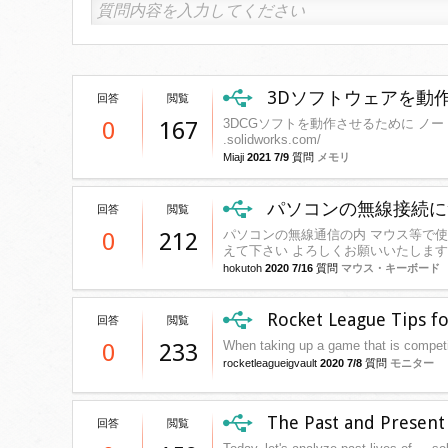
3Dソフトウェアを動
回答
閲覧
3DCGソフトを動作させるために ノー
0
167
.solidworks.com/
Miaji
2021 7/9
質問
メモリ
パソコンの無線接続に
回答
閲覧
パソコンの無線通信の内 マウス等で使用さ
0
212
えて下さい よろしくお願いいたします
hokutoh
2020 7/16
質問
マウス・キーボード
Rocket League Tips f
回答
閲覧
When taking up a game that is competi
0
233
rocketleagueigvault
2020 7/8
質問
モニター
The Past and Present 
回答
閲覧