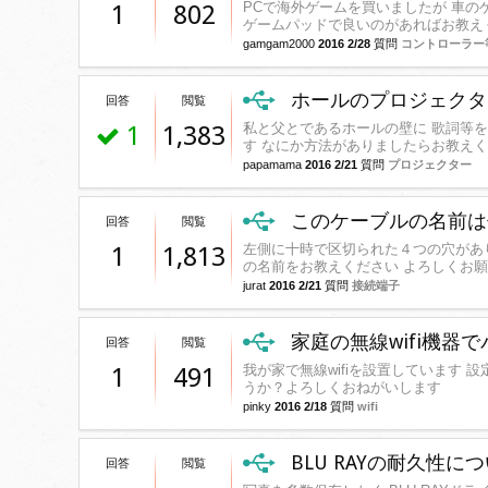
PCで海外ゲームを買いましたが 車のゲ
1
802
ゲームパッドで良いのがあればお教え
gamgam2000
2016 2/28
質問
コントローラー
ホールのプロジェクタ
回答
閲覧
私と父とであるホールの壁に 歌詞等を
1
1,383
す なにか方法がありましたらお教え
papamama
2016 2/21
質問
プロジェクター
このケーブルの名前は
回答
閲覧
左側に十時で区切られた４つの穴があ
1
1,813
の名前をお教えください よろしくお
jurat
2016 2/21
質問
接続端子
家庭の無線wifi機器
回答
閲覧
我が家で無線wifiを設置しています 設
1
491
うか？よろしくおねがいします
pinky
2016 2/18
質問
wifi
BLU RAYの耐久性
回答
閲覧