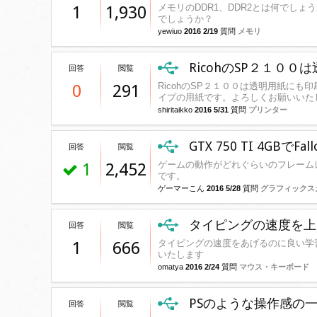
メモリのDDR1、DDR2とは何でし
1
1,930
でしょうか？
yewiuo
2016 2/19
質問
メモリ
RicohのSP２１０
回答
閲覧
RicohのSP２１００は透明用紙に
0
291
イプの用紙です。よろしくお願いいた
shiritaikko
2016 5/31
質問
プリンター
GTX 750 TI 4GBで
回答
閲覧
ゲームの動作がどれぐらいのフレーム
1
2,452
です。
ゲーマーこん
2016 5/28
質問
グラフィックス
タイピングの速度を上
回答
閲覧
タイピングの速度をあげるのに良い学
1
666
いたします
omatya
2016 2/24
質問
マウス・キーボード
PSのような操作感の
回答
閲覧