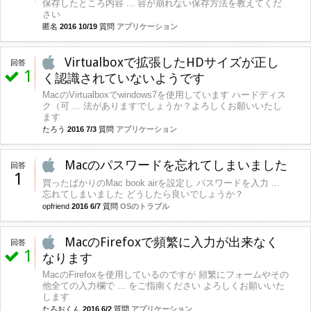
保存したところ内容 ... 容が崩れない保存方法を教えてくだ
さい
匿名
2016 10/19
質問
アプリケーション
Virtualboxで拡張したHDサイズが正し
回答
1
く認識されていないようです
MacのVirtualboxでwindows7を使用しています ハードディス
ク（可 ... 法がありますでしょうか？よろしくお願いいたし
ます
たろう
2016 7/3
質問
アプリケーション
Macのパスワードを忘れてしまいました
回答
1
買ったばかりのMac book airを設定し パスワードを入力 ...
忘れてしまいました どうしたら良いでしょうか？
opfriend
2016 6/7
質問
OSのトラブル
MacのFirefoxで頻繁に入力が出来なく
回答
1
なります
MacのFirefoxを使用しているのですが 頻繁にフォームやその
他全ての入力欄で ... をご指南ください よろしくお願いいた
します
たろおくん
2016 6/2
質問
アプリケーション