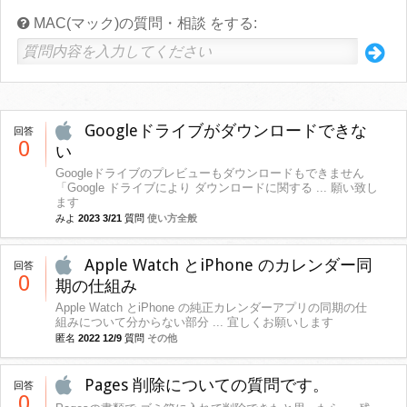
MAC(マック)の質問・相談 をする:
Googleドライブがダウンロードできな
回答
0
い
Googleドライブのプレビューもダウンロードもできません
「Google ドライブにより ダウンロードに関する ... 願い致し
ます
みよ
2023 3/21
質問
使い方全般
Apple Watch とiPhone のカレンダー同
回答
0
期の仕組み
Apple Watch とiPhone の純正カレンダーアプリの同期の仕
組みについて分からない部分 ... 宜しくお願いします
匿名
2022 12/9
質問
その他
Pages 削除についての質問です。
回答
0