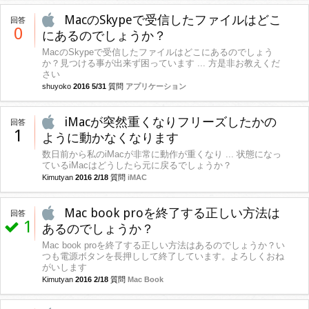
MacのSkypeで受信したファイルはどこ
回答
0
にあるのでしょうか？
MacのSkypeで受信したファイルはどこにあるのでしょう
か？見つける事が出来ず困っています ... 方是非お教えくだ
さい
shuyoko
2016 5/31
質問
アプリケーション
iMacが突然重くなりフリーズしたかの
回答
1
ように動かなくなります
数日前から私のiMacが非常に動作が重くなり ... 状態になっ
ているiMacはどうしたら元に戻るでしょうか？
Kimutyan
2016 2/18
質問
iMAC
Mac book proを終了する正しい方法は
回答
1
あるのでしょうか？
Mac book proを終了する正しい方法はあるのでしょうか？い
つも電源ボタンを長押しして終了しています。よろしくおね
がいします
Kimutyan
2016 2/18
質問
Mac Book