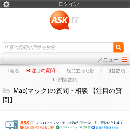
ログイン
メニュー
新着
注目の質問
役に立った順
回答数順
閲覧数順
Mac(マック)の質問・相談 【注目の質
問】