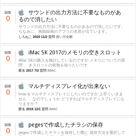
サウンドの出力方法に不要なものがあ
回答
0
るので消したい
サウンドの出力方法に不要なものがあるので消したいです。
ちなみに、画面録画のアプリの名前が出ています。
しろねこ
2020 11/2
質問
使い方全般
iMac 5K 2017のメモリの空きスロット
回答
0
iMac 5Kの購入を検討しているのですが メモリについての質
問 ... きスロットの有無を知りたいです
匿名
2017 7/2
質問
iMAC
マルチディスプレイ化が出来ない
回答
0
imacをマルチディスプレイにしたいのですが 上手くいきま
せん ... なのでしょうか どうすればマルチディスプレイにな
りますか？
匿名
2016 12/1
質問
iMAC
pegesで作成したチラシの保存
回答
0
pegesで作成したチラシを保存した際に 保存方法を選択して