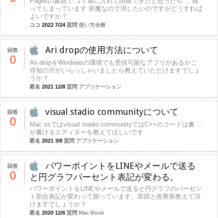
Pagesの書類で ゴミ箱に入れて削除できたと思ったら ... 残
ってしまっています 邪魔なので消したいのですがどうすれば
よいですか？
ココ
2022 7/24
質問
使い方全般
Ari dropの使用方法について
回答
0
Ari dropをWindowsの環境でも受信可能なアプリがあるかご
存知の方がいらっしゃいましたら教えていただけますでしょ
うか？
匿名
2021 12/8
質問
アプリケーション
visual stadio communityについて
回答
0
Mac osではvisual stadio communityではC++のコードは書 ...
が書けるエディターを教えてほしいです
匿名
2021 3/8
質問
アプリケーション
パワーポイントをLINEやメールで送る
回答
0
と円グラフパーセント表記が変わる。
パワーポイントをLINEやメールで送ると円グラフのパーセン
ト割合表記が変わって困っています。原因と改善策教えて頂
けますでしょうか？
匿名
2020 12/6
質問
Mac Book