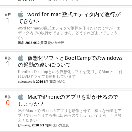
word for mac 数式エディタ内で改行が
回答
1
できない
word for macの数式エディタで筆算を作りたいのですが，エ
ディタ内での改行ができません。どうすればよいでしょう
か。
匿名
2016 6/12
質問
使い方全般
仮想化ソフトとBootCampでのwindows
回答
1
の起動の違いについて
Parallels Desktopという仮想化ソフトを使用してMac上 ... 付
けDVDドライブを使用しています
sakusaku-k
2016 6/4
質問
iMAC
MacでiPhoneのアプリを動かせるので
回答
0
しょうか？
私のMac上でiPhoneのアプリを動作させて、様々な作業をア
プリで行ったりする事は出来るのでしょうか？よろしくお教
えください
ぴーやん
2016 6/1
質問
使い方全般