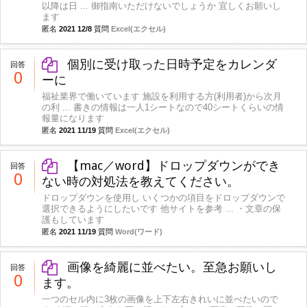
以降は日 ... 御指南いただけないでしょうか 宜しくお願いし
ます
匿名
2021 12/8
質問
Excel(エクセル)
個別に受け取った日時予定をカレンダ
回答
0
ーに
福祉業界で働いています 施設を利用する方(利用者)から次月
の利 ... 書きの情報は一人1シートなので40シートくらいの情
報量になります
匿名
2021 11/19
質問
Excel(エクセル)
【mac／word】ドロップダウンができ
回答
0
ない時の対処法を教えてください。
ドロップダウンを使用し いくつかの項目をドロップダウンで
選択できるようにしたいです 他サイトを参考 ... ・文章の保
護もしています
匿名
2021 11/19
質問
Word(ワード)
画像を綺麗に並べたい。至急お願いし
回答
0
ます。
一つのセル内に3枚の画像を上下左右きれいに並べたいので