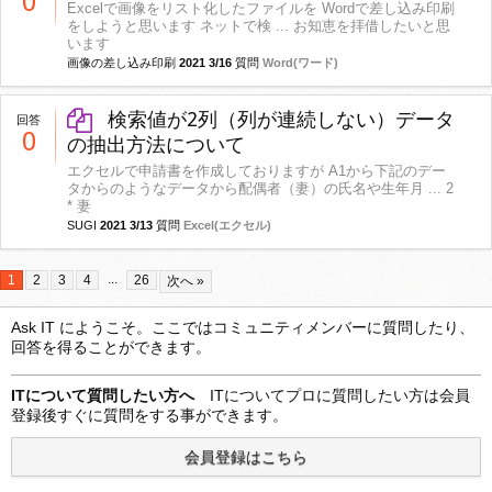
0
Excelで画像をリスト化したファイルを Wordで差し込み印刷
をしようと思います ネットで検 ... お知恵を拝借したいと思
います
画像の差し込み印刷
2021 3/16
質問
Word(ワード)
検索値が2列（列が連続しない）データ
回答
0
の抽出方法について
エクセルで申請書を作成しておりますが A1から下記のデー
タからのようなデータから配偶者（妻）の氏名や生年月 ... 2
* 妻
SUGI
2021 3/13
質問
Excel(エクセル)
...
1
2
3
4
26
次へ »
Ask IT にようこそ。ここではコミュニティメンバーに質問したり、
回答を得ることができます。
ITについて質問したい方へ
ITについてプロに質問したい方は会員
登録後すぐに質問をする事ができます。