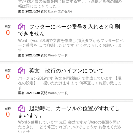
すが 端と端の余白を同じ幅にする方 ... （画像と画像の間の
幅は同じにできました ）
匿名
2021 8/24
質問
Excel(エクセル)
フッターにページ番号を入れると印刷
回答
0
できません
Word （ver. 2019)で文書を作成し 挿入タブからフッターにペ
ージ番号を ... で印刷したいです どうぞよろしくお願いしま
す
匿名
2021 8/20
質問
Word(ワード)
英文 改行のハイフンについて
回答
0
バージョン2019です 英文を両端揃えで作成しています 【現
在の設定】 ... 授いただけますよう 何卒宜しくお願い致しま
す
匿名
2021 6/30
質問
Word(ワード)
起動時に、カーソルの位置がずれてし
回答
0
まいます。
Wordを使用しています 先日 突然ですが Wordの書類を開い
たときに ... どう修正すればいいのでしょうか お教えくださ
いませ