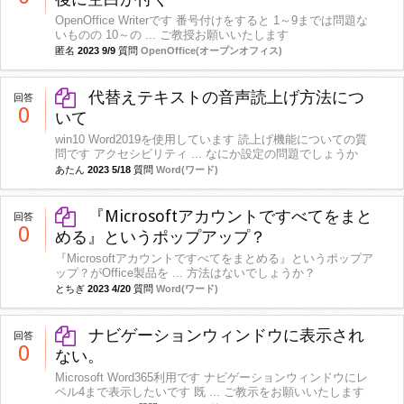
OpenOffice Writerです 番号付けをすると 1～9までは問題な
いものの 10～の ... ご教授お願いいたします
匿名
2023 9/9
質問
OpenOffice(オープンオフィス)
代替えテキストの音声読上げ方法につ
回答
0
いて
win10 Word2019を使用しています 読上げ機能についての質
問です アクセシビリティ ... なにか設定の問題でしょうか
あたん
2023 5/18
質問
Word(ワード)
『Microsoftアカウントですべてをまと
回答
0
める』というポップアップ？
『Microsoftアカウントですべてをまとめる』というポップア
ップ？がOffice製品を ... 方法はないでしょうか？
とちぎ
2023 4/20
質問
Word(ワード)
ナビゲーションウィンドウに表示され
回答
0
ない。
Microsoft Word365利用です ナビゲーションウィンドウにレ
ベル4まで表示したいです 既 ... ご教示をお願いいたします