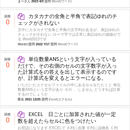
まーさん
2023 4/3
質問
Word(ワード)
カタカナの全角と半角で表記ゆれのチ
回答
0
ェックがされない
文中にカタカナで全角と半角の文字列があるが、表記ゆれの
チェックがされない ローマ字では正常に表記ゆれの波線がで
る Word2013です
Wordの質問
2022 7/17
質問
Word(ワード)
単位数量ANSという文字が入っている
回答
0
だけで、その右側のセルの文字数字が入っ
た計算式をの答えを出して表示するのです
が、計算式を変えるとエラーになる。
いただいたエクセルファイルの中にあるセルをたたくと 単位
数量ANSという文字があり その ... しません どうすれば計算
するのでしょうか
匿名
2021 12/25
質問
Excel(エクセル)
EXCEL 日ごとに加算された値が一定
回答
0
数を超えたらセルに色をつけたい
お世話になります EXCELで Ａ列に在庫 Ｂ列に品物名 Ｃ列