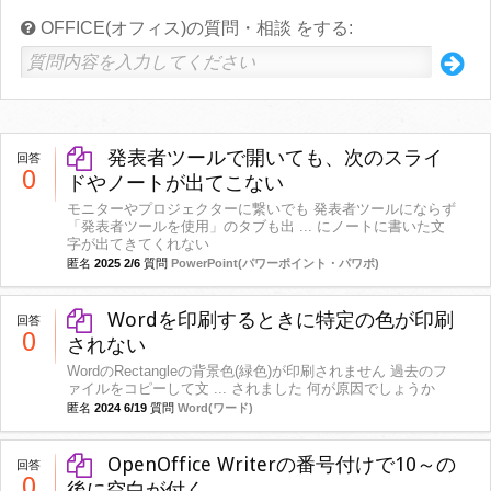
OFFICE(オフィス)の質問・相談 をする:
発表者ツールで開いても、次のスライ
回答
0
ドやノートが出てこない
モニターやプロジェクターに繋いでも 発表者ツールにならず
「発表者ツールを使用」のタブも出 ... にノートに書いた文
字が出てきてくれない
匿名
2025 2/6
質問
PowerPoint(パワーポイント・パワポ)
Wordを印刷するときに特定の色が印刷
回答
0
されない
WordのRectangleの背景色(緑色)が印刷されません 過去のフ
ァイルをコピーして文 ... されました 何が原因でしょうか
匿名
2024 6/19
質問
Word(ワード)
OpenOffice Writerの番号付けで10～の
回答
0
後に空白が付く