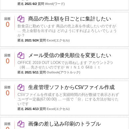
匿名
2021 6/2
質問
Word(ワード)
商品の売上額を日ごとに集計したい
回答
0
飲食店に勤めています 商品の売上表を作成したいのですが
... 売上金額を出すのは どのようにすればよろしいでしょう
か？
匿名
2021 5/24
質問
Excel(エクセル)
メール受信の優先順位を変更したい
回答
0
OFFICE 2019 OUT LOOKでお尋ねします アカウント2つ
（例 ... 先させたいのですが ＷＩＮ１０ 64Ｂｉｔ
匿名
2021 5/11
質問
Outlook(アウトルック)
生産管理ソフトからCSVファイル作成
回答
0
CSVファイルを作成すると実績時間の列が数値で表示されず
ユーザー定義(67:00:00) ... 一括で「分」にする方法が知りた
いです
匿名
2021 4/13
質問
Excel(エクセル)
画像の差し込み印刷のトラブル
回答