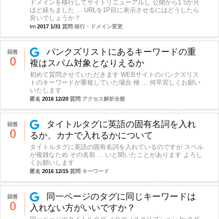
ドメインを移行してサイトリニューアルし 公開から1.5か月
ほど経ちました ... URLを1P目に表示させるにはどうしたら
良いでしょうか？
tm
2017 1/31
質問
移行・ドメイン変更
パンクズリストにあるキーワードの重
回答
0
複はスパム対象となりえるか
初めて質問させていただきます WEBサイトのパンクズリス
トのキーワードが重複していた場合 検 ... 何卒宜しくお願い
いたします
匿名
2016 12/20
質問
アクセス解析全般
タイトルタグに英語の固有名詞を入れ
回答
0
るか、カナで入れるかについて
タイトルタグに英語の固有名詞を入れているのですが スペル
が複雑なため その名前 ... いと聞いたことがあります よろし
くお願いします
匿名
2016 12/15
質問
キーワード
同一ページのタグに同じキーワードは
回答
0
入れない方がいいですか？