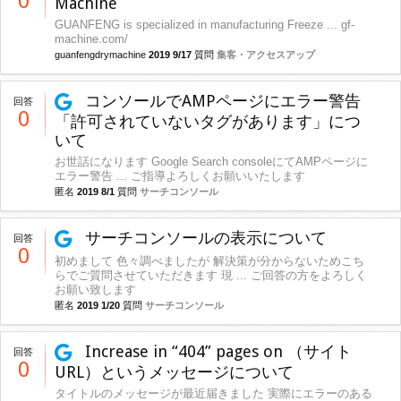
0
Machine
GUANFENG is specialized in manufacturing Freeze ... gf-
machine.com/
guanfengdrymachine
2019 9/17
質問
集客・アクセスアップ
コンソールでAMPページにエラー警告
回答
0
「許可されていないタグがあります」につ
いて
お世話になります Google Search consoleにてAMPページに
エラー警告 ... ご指導よろしくお願いいたします
匿名
2019 8/1
質問
サーチコンソール
サーチコンソールの表示について
回答
0
初めまして 色々調べましたが 解決策が分からないためこち
らでご質問させていただきます 現 ... ご回答の方をよろしく
お願い致します
匿名
2019 1/20
質問
サーチコンソール
Increase in “404” pages on （サイト
回答
0
URL）というメッセージについて
タイトルのメッセージが最近届きました 実際にエラーのある