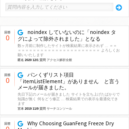
noindex していないのに「noindex タ
回答
0
グによって除外されました」となる
数ヶ月前に制作したサイトが検索結果に表示されず ... ＝＝
＝＝＝＝＝＝＝＝＝＝＝＝＝＝＝＝＝＝＝＝＝＝ よろしくお
願いいたします
匿名
2020 12/1
質問
アクセス解析全般
パンくずリスト項目
回答
0
「itemListElement」がありません と言う
メールが届きました。
先日下記のメールが届きました サイトを立ち上げたばかりで
知識が無く 何をどう修正 ... 検索結果での表示を最適化でき
ます
宮本
2019 11/9
質問
サーチコンソール
Why Choosing GuanFeng Freeze Dry
回答