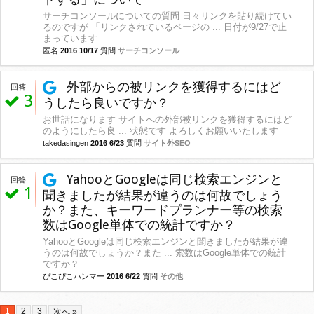
サーチコンソールについての質問 日々リンクを貼り続けてい
るのですが 「リンクされているページの ... 日付が9/27で止
まっています
匿名
2016 10/17
質問
サーチコンソール
外部からの被リンクを獲得するにはど
回答
3
うしたら良いですか？
お世話になります サイトへの外部被リンクを獲得するにはど
のようにしたら良 ... 状態です よろしくお願いいたします
takedasingen
2016 6/23
質問
サイト外SEO
YahooとGoogleは同じ検索エンジンと
回答
1
聞きましたが結果が違うのは何故でしょう
か？また、キーワードプランナー等の検索
数はGoogle単体での統計ですか？
YahooとGoogleは同じ検索エンジンと聞きましたが結果が違
うのは何故でしょうか？また ... 索数はGoogle単体での統計
ですか？
ぴこぴこハンマー
2016 6/22
質問
その他
1
2
3
次へ »