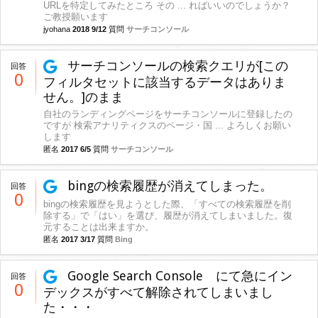
URLを特定してみたところ その ... ればいいのでしょうか？
ご教授願います
jyohana
2018 9/12
質問
サーチコンソール
サーチコンソールの検索クエリが[この
回答
0
フィルタセットに該当するデータはありま
せん。]のまま
自社のランディングページをサーチコンソールに登録したの
ですが 検索アナリティクスのページ・国 ... よろしくお願い
します
匿名
2017 6/5
質問
サーチコンソール
bingの検索履歴が消えてしまった。
回答
0
bingの検索履歴を見ようとした際、「すべての検索履歴を削
除する」で「はい」を選び、履歴が消えてしまいました。復
元することは出来ますか。
匿名
2017 3/17
質問
Bing
Google Search Console にて急にイン
回答
0
デックスがすべて解除されてしまいまし
た・・・