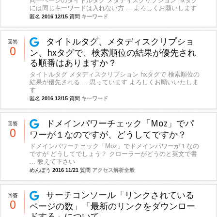
同一ページのタイトルタグ メタディスクリプション hxタグ
には同じキーワードは入れない方 ... よろしくお願いします
匿名
2016 12/15
質問
キーワード
タイトルタグ、メタディスクリプショ
回答
0
ン、hxタグで、検索順位の結果が優先され
る順番はありますか？
タイトルタグ メタディスクリプション hxタグで 検索順位の
結果が優先される ... 思っています よろしくお願いいたしま
す
匿名
2016 12/15
質問
キーワード
ドメインパワーチェック「Moz」でパ
回答
0
ワーが１なのですが、どうしてですか？
ドメインパワーチェック「Moz」でドメインパワーが１なの
ですが どうしてでしょう？ クローラーがどうのと英文で書
... 教えて下さい
めんぼう
2016 11/21
質問
アクセス解析全般
サーチコンソール「リンクされている
回答
0
ページの数」「最新のリンクをダウンロー
ドする」について