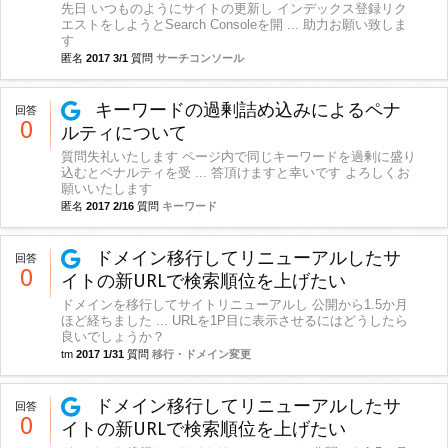
先日 いつものようにサイトの更新し インデックス登録リク
エストをしようとSearch Consoleを開 ... 助力お願い致しま
す
匿名
2017 3/1
質問
サーチコンソール
キーワードの過剰詰め込みによるペナ
回答
0
ルティについて
質問失礼いたします ページ内で同じキーワードを過剰に盛り
込むとペナルティを受 ... 答頂けますと幸いです よろしくお
願いいたします
匿名
2017 2/16
質問
キーワード
ドメイン移行してリニューアルしたサ
回答
0
イトの新URLで検索順位を上げたい
ドメインを移行してサイトリニューアルし 公開から1.5か月
ほど経ちました ... URLを1P目に表示させるにはどうしたら
良いでしょうか？
tm
2017 1/31
質問
移行・ドメイン変更
ドメイン移行してリニューアルしたサ
回答
0
イトの新URLで検索順位を上げたい