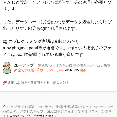
らかじめ設定したアドレスに送信する等の処理が必要とな
ります
また、データベースに記録されたデータを処理したり呼び
出したりする部分もcgiで処理されます。
cgiのプログラミング言語は多岐にわたり、
ruby,php,java,pearl等が著名です。.cgiという拡張子のファ
イルはpearlで記載されている事が多いです
ユーアップ
茨城県 つくばみらい市 初心者向けパソコン教室
全ての回答
ホームページへ
2016 6/15
回答
ウェブサイト構築、その他 の企業/事業者/教室/プロの方のホームペー
ジの集客、アクセスアップ、SEO対策効果が期待できるリスティングサ
イト
＝Ask-itをぜひご活用ください